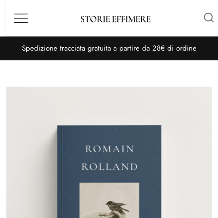
Menù
S
pedizione tracciata gratuita a partire da 28€ di ordine