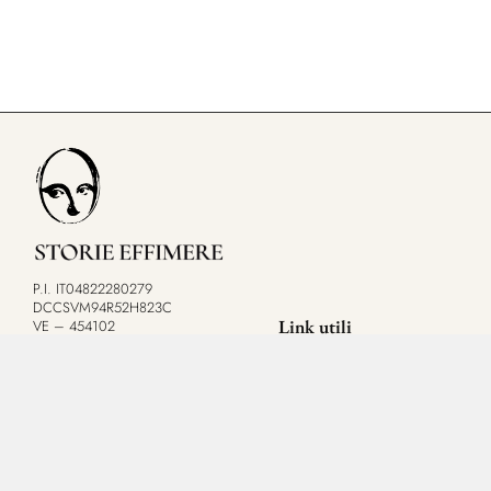
P.I. IT04822280279
DCCSVM94R52H823C
Link utili
VE – 454102
redazione@storieffimere.it
Catalogo
ordini@storieffimere.it
Carrello
Il mio account
© 2024. Tutti i diritti riservati.
Condizioni generali
Privacy
F.A.Q.
Cookie policy
Contattaci