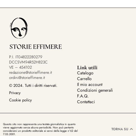
P.I. IT04822280279
DCCSVM94R52H823C
Link utili
VE – 454102
redazione@storieffimere.it
Catalogo
ordini@storieffimere.it
Carrello
Il mio account
© 2024. Tutti i diritti riservati.
Condizioni generali
Privacy
F.A.Q.
Cookie policy
Contattaci
Questo sito non rappresenta una testata giornalistica in quanto
viene aggiornato senza alcuna periodicità. Non può pertanto
TORNA SU
considerarsi un prodotto editoriale ai sensi della legge n°62 del
7.03.2001.