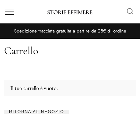
Menù
S
pedizione tracciata gratuita a partire da 28€ di ordine
Carrello
Il tuo carrello è vuoto.
RITORNA AL NEGOZIO