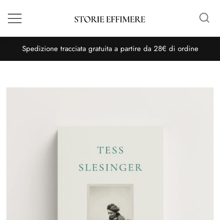
Menù
S
pedizione tracciata gratuita a partire da 28€ di ordine