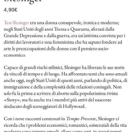
4,90
€
Tess Slesinger
era una donna consapevole, ironica e moderna;
negli Stati Uniti degli anni Trenta e Quaranta, sferzati dalla
Grande Depressione e dalla guerra, era un’attivista convinta per i
diritti dei lavoratori e una femminista che ha saputo fondere ad
arte le preoccupazioni delle donne con il pensiero socio-
economico.
Capace di grandi rischi stilistici, Slesinger ha liberato le sue storie
da vincoli di tempo e di luogo. Ha affrontato temi che sono attuali
anche oggi, negli Stati Uniti di questi anni, parlando di politica, di
immigrazione e della complessità delle relazioni coniugali. Non
solo fu la prima a scrivere di aborto sulla popolarissima rivista
«Story», ma fu anche tra i membri più attivi del nascente
sindacato degli sceneggiatori di Hollywood.
Con i nove racconti contenuti in
Tempo: Presente
, Slesinger ci
ricorda che i problemi economici, romantici, esistenziali della vita
moderna sono sempre attuali, allora come oggi, in questi tempi