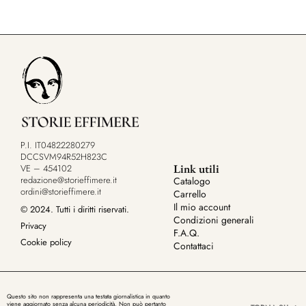
P.I. IT04822280279
DCCSVM94R52H823C
Link utili
VE – 454102
redazione@storieffimere.it
Catalogo
ordini@storieffimere.it
Carrello
Il mio account
© 2024. Tutti i diritti riservati.
Condizioni generali
Privacy
F.A.Q.
Cookie policy
Contattaci
Questo sito non rappresenta una testata giornalistica in quanto
viene aggiornato senza alcuna periodicità. Non può pertanto