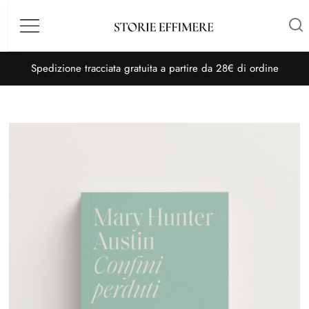
Menù
S
pedizione tracciata gratuita a partire da 28€ di ordine