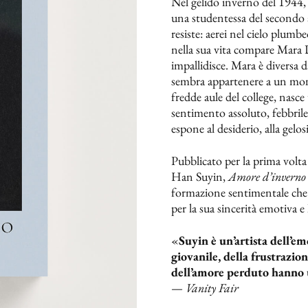
Nel gelido inverno del 1944, 
una studentessa del secondo a
resiste: aerei nel cielo plu
nella sua vita compare Mara D
impallidisce. Mara è diversa 
sembra appartenere a un mondo 
fredde aule del college, nasce
sentimento assoluto, febbrile,
espone al desiderio, alla gelos
Pubblicato per la prima volta
Han Suyin,
Amore d’inverno
formazione sentimentale che u
per la sua sincerità emotiva e
«
Suyin è un’artista dell’em
giovanile, della frustrazion
dell’amore perduto hanno un
—
Vanity Fair