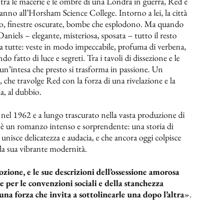
tra le macerie e le ombre di una Londra in guerra, Red è
nno all’Horsham Science College. Intorno a lei, la città
mbeo, finestre oscurate, bombe che esplodono. Ma quando
aniels – elegante, misteriosa, sposata – tutto il resto
da tutte: veste in modo impeccabile, profuma di verbena,
fatto di luce e segreti. Tra i tavoli di dissezione e le
 un’intesa che presto si trasforma in passione. Un
 che travolge Red con la forza di una rivelazione e la
ia, al dubbio.
 nel 1962 e a lungo trascurato nella vasta produzione di
è un romanzo intenso e sorprendente: una storia di
nisce delicatezza e audacia, e che ancora oggi colpisce
 la sua vibrante modernità.
ozione, e le sue descrizioni dell’ossessione amorosa
e per le convenzioni sociali e della stanchezza
a forza che invita a sottolinearle una dopo l’altra
».