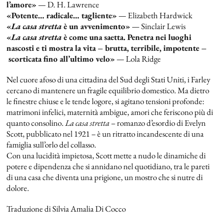
l’amore»
—
D. H. Lawrence
«Potente… radicale… tagliente»
—
Elizabeth Hardwick
«
La casa stretta
è un avvenimento»
—
Sinclair Lewis
«
La casa stretta
è come una saetta. Penetra nei luoghi
nascosti e ti mostra la vita – brutta, terribile, impotente –
scorticata fino all’ultimo velo»
—
Lola Ridge
Nel cuore afoso di una cittadina del Sud degli Stati Uniti, i Farley
cercano di mantenere un fragile equilibrio domestico. Ma dietro
le finestre chiuse e le tende logore, si agitano tensioni profonde:
matrimoni infelici, maternità ambigue, amori che feriscono più di
quanto consolino.
La casa stretta
–
romanzo d’esordio di Evelyn
Scott, pubblicato nel 1921 –
è un ritratto incandescente di una
famiglia sull’orlo del collasso.
Con una lucidità impietosa, Scott mette a nudo le dinamiche di
potere e dipendenza che si annidano nel quotidiano, tra le pareti
di una casa che diventa una prigione, un mostro che si nutre di
dolore.
Traduzione di Silvia Amalia Di Cocco