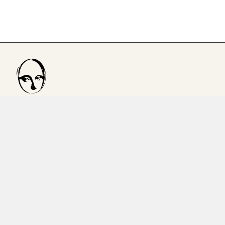
P.I. IT04822280279
DCCSVM94R52H823C
Link utili
VE – 454102
redazione@storieffimere.it
Catalogo
ordini@storieffimere.it
Carrello
Il mio account
© 2024. Tutti i diritti riservati.
Condizioni generali
Privacy
F.A.Q.
Cookie policy
Contattaci