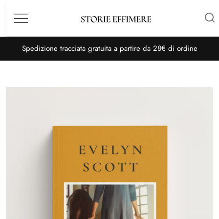
Menù
S
pedizione tracciata gratuita a partire da 28€ di ordine