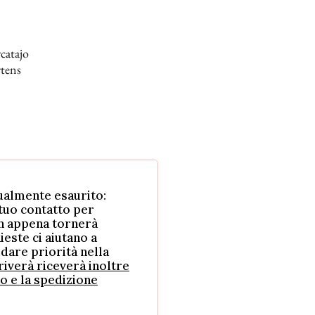
catajo
rtens