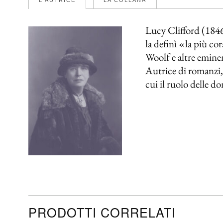
L'AUTRICE
LA COLLANA
Lucy Clifford (1846-
la definì «la più c
Woolf e altre eminen
Autrice di romanzi, 
cui il ruolo delle do
PRODOTTI CORRELATI