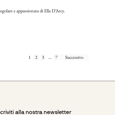
regolare e appassionata di Ella D’Arcy.
1
2
3
…
7
Successivo
scriviti alla nostra newsletter