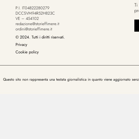
Ti
P.I. IT04822280279
pr
DCCSVM94R52H823C
VE – 454102
redazione@storieffimere.it
ordini@storieffimere.it
© 2024. Tutti i diritti riservati.
Privacy
Cookie policy
Questo sito non rappresenta una testata giornalistica in quanto viene aggiornato sen