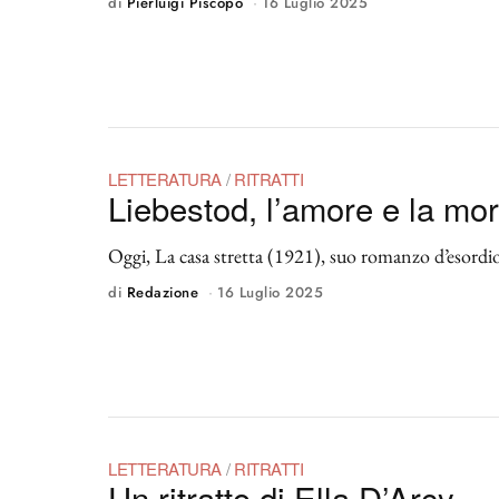
di
Pierluigi Piscopo
16 Luglio 2025
LETTERATURA
/
RITRATTI
Liebestod, l’amore e la mor
Oggi, La casa stretta (1921), suo romanzo d’esordio, 
di
Redazione
16 Luglio 2025
LETTERATURA
/
RITRATTI
Un ritratto di Ella D’Arcy