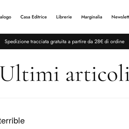
alogo
Casa Editrice
Librerie
Marginalia
Newslett
S
pedizione tracciata gratuita a partire da 28€ di ordine
Ultimi articol
terrible