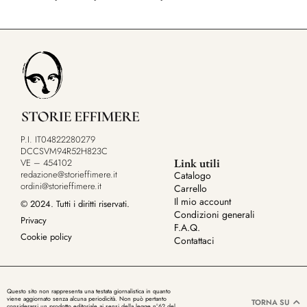
P.I. IT04822280279
DCCSVM94R52H823C
Link utili
VE – 454102
redazione@storieffimere.it
Catalogo
ordini@storieffimere.it
Carrello
Il mio account
© 2024. Tutti i diritti riservati.
Condizioni generali
Privacy
F.A.Q.
Cookie policy
Contattaci
Questo sito non rappresenta una testata giornalistica in quanto
viene aggiornato senza alcuna periodicità. Non può pertanto
TORNA SU
considerarsi un prodotto editoriale ai sensi della legge n°62 del