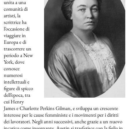
unita a una
comunità di
artisti, la
scrittrice ha
l’occasione di
viaggiare in
Europa e di
trascorrere un
periodo a New
York, dove
conosce
numerosi
intellettuali e
figure di spicco
dell’epoca, tra
cui Henry
James e Charlotte Perkins Gilman, e sviluppa un crescente
interesse per le cause femministe e i movimenti per i diritti
dei lavoratori. Negli anni successivi, anche grazie a un nuovo
incarico come insegnante, Austin si trasferisce con la figlia in