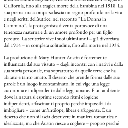
California, fino alla tragica morte della bambina nel 1918. La
sua prematura scomparsa lascia un segno profondo nella vita
e negli scritti dell’autrice: nel racconto “La Donna in
Cammino”, la protagonista diventa portavoce di una
tenerezza materna e di un amore profondo per un figlio
perduto. La scrittrice vive i suoi ultimi anni – già divorziata
dal 1914 – in completa solitudine, fino alla morte nel 1934.
La produzione di Mary Hunter Austin è fortemente
influenzata dal suo vissuto – dagli incontri con i nativi e dalla
sua storia personale, ma soprattutto da quelle terre che ha
abitato e tanto amato. Il deserto che prende forma dalle sue
parole è un luogo incontaminato, in cui vige una legge
autonoma e indipendente dalle leggi umane. È un ambiente
dove la natura si esprime secondo ritmi e logiche
indipendenti, affascinanti proprio perché impossibili da
imbrigliare – come un’antilope, libera e sfuggente. È un
deserto che non si lascia descrivere in maniera romantica e
idealizzata, ma che Austin riesce a cogliere – proprio perché