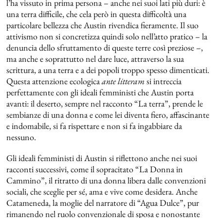
l’ha vissuto in prima persona – anche nei suoi lati più duri: è
una terra difficile, che cela però in questa difficoltà una
particolare bellezza che Austin rivendica fieramente. Il suo
attivismo non si concretizza quindi solo nell’atto pratico – la
denuncia dello sfruttamento di queste terre così preziose –,
ma anche e soprattutto nel dare luce, attraverso la sua
scrittura, a una terra e a dei popoli troppo spesso dimenticati.
Questa attenzione ecologica
ante litteram
si intreccia
perfettamente con gli ideali femministi che Austin porta
avanti: il deserto, sempre nel racconto “La terra”, prende le
sembianze di una donna e come lei diventa fiero, affascinante
e indomabile, si fa rispettare e non si fa ingabbiare da
nessuno.
Gli ideali femministi di Austin si riflettono anche nei suoi
racconti successivi, come il sopracitato “La Donna in
Cammino”, il ritratto di una donna libera dalle convenzioni
sociali, che sceglie per sé, ama e vive come desidera. Anche
Catameneda, la moglie del narratore di “Agua Dulce”, pur
rimanendo nel ruolo convenzionale di sposa e nonostante