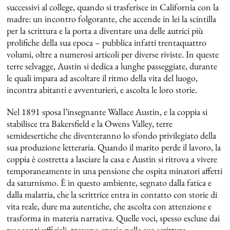
successivi al college, quando si trasferisce in California con la
madre: un incontro folgorante, che accende in lei la scintilla
per la scrittura e la porta a diventare una delle autrici più
prolifiche della sua epoca – pubblica infatti trentaquattro
volumi, oltre a numerosi articoli per diverse riviste. In queste
terre selvagge, Austin si dedica a lunghe passeggiate, durante
le quali impara ad ascoltare il ritmo della vita del luogo,
incontra abitanti e avventurieri, e ascolta le loro storie.
Nel 1891 sposa l’insegnante Wallace Austin, e la coppia si
stabilisce tra Bakersfield e la Owens Valley, terre
semidesertiche che diventeranno lo sfondo privilegiato della
sua produzione letteraria. Quando il marito perde il lavoro, la
coppia è costretta a lasciare la casa e Austin si ritrova a vivere
temporaneamente in una pensione che ospita minatori affetti
da saturnismo. È in questo ambiente, segnato dalla fatica e
dalla malattia, che la scrittrice entra in contatto con storie di
vita reale, dure ma autentiche, che ascolta con attenzione e
trasforma in materia narrativa. Quelle voci, spesso escluse dai
resoconti ufficiali, trovano spazio nella sua scrittura,