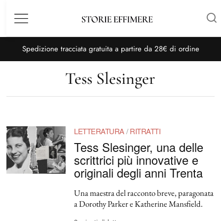
Menù
S
pedizione tracciata gratuita a partire da 28€ di ordine
Tess Slesinger
LETTERATURA
/
RITRATTI
Tess Slesinger, una delle
scrittrici più innovative e
originali degli anni Trenta
Una maestra del racconto breve, paragonata
a Dorothy Parker e Katherine Mansfield.