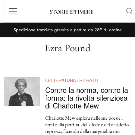
Menù
S
pedizione tracciata gratuita a partire da 28€ di ordine
Ezra Pound
LETTERATURA
/
RITRATTI
Contro la norma, contro la
forma: la rivolta silenziosa
di Charlotte Mew
Charlotte Mew esplora nelle sue poesie i
temi della perdita, della fede e del desiderio
represso, facendo della marginalità una