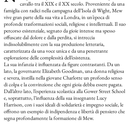
cavallo tra il XIX e il XX secolo. Proveniente da una
famiglia con radici nella campagna dell’Isola di Wight, Mew
vive gran parte della sua vita a Londra, in un’epoca di
profonde trasformazioni sociali, religiose e intellettuali. Il suo
percorso esistenziale, segnato da gioie intense ma spesso
offuscate dal dolore e dalla perdita, si intreccia
indissolubilmente con la sua produzione letteraria,
caratterizzata da una voce unica e da una penetrante
esplorazione delle complessità dell’esistenza.
La sua infanzia è influenzata da figure contrastanti. Da un
lato, la governante Elizabeth Goodman, una donna religiosa
e severa, instilla nella giovane Charlotte un profondo senso
di colpa e la convinzione che ogni gioia debba essere pagata.
Dall’altro lato, l’esperienza scolastica alla Gower Street School
e, soprattutto, l’influenza della sua insegnante Lucy
Harrison, con i suoi ideali di solidarietà e impegno sociale, le
offrono un esempio di indipendenza e libertà di pensiero che
segna profondamente la formazione di Mew.