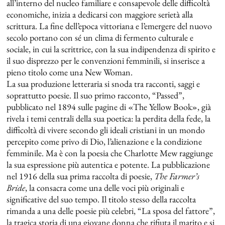
all’interno del nucleo familiare e consapevole delle difficoltà
economiche, inizia a dedicarsi con maggiore serietà alla
scrittura. La fine dell’epoca vittoriana e l’emergere del nuovo
secolo portano con sé un clima di fermento culturale e
sociale, in cui la scrittrice, con la sua indipendenza di spirito e
il suo disprezzo per le convenzioni femminili, si inserisce a
pieno titolo come una New Woman.
La sua produzione letteraria si snoda tra racconti, saggi e
soprattutto poesie. Il suo primo racconto, “Passed”,
pubblicato nel 1894 sulle pagine di «The Yellow Book», già
rivela i temi centrali della sua poetica: la perdita della fede, la
difficoltà di vivere secondo gli ideali cristiani in un mondo
percepito come privo di Dio, l’alienazione e la condizione
femminile. Ma è con la poesia che Charlotte Mew raggiunge
la sua espressione più autentica e potente. La pubblicazione
nel 1916 della sua prima raccolta di poesie,
The Farmer’s
Bride
, la consacra come una delle voci più originali e
significative del suo tempo. Il titolo stesso della raccolta
rimanda a una delle poesie più celebri, “La sposa del fattore”,
la tragica storia di una giovane donna che rifiuta il marito e si