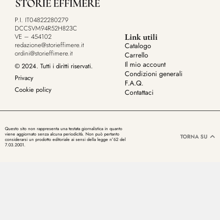
P.I. IT04822280279
DCCSVM94R52H823C
Link utili
VE – 454102
redazione@storieffimere.it
Catalogo
ordini@storieffimere.it
Carrello
Il mio account
© 2024. Tutti i diritti riservati.
Condizioni generali
Privacy
F.A.Q.
Cookie policy
Contattaci
Questo sito non rappresenta una testata giornalistica in quanto
viene aggiornato senza alcuna periodicità. Non può pertanto
TORNA SU
considerarsi un prodotto editoriale ai sensi della legge n°62 del
7.03.2001.