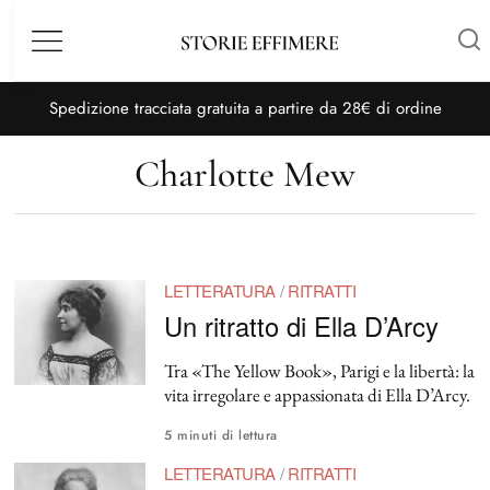
Menù
S
pedizione tracciata gratuita a partire da 28€ di ordine
Charlotte Mew
LETTERATURA
/
RITRATTI
Un ritratto di Ella D’Arcy
Tra «The Yellow Book», Parigi e la libertà: la
vita irregolare e appassionata di Ella D’Arcy.
5 minuti di lettura
LETTERATURA
/
RITRATTI