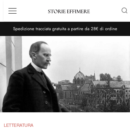
Menù
S
pedizione tracciata gratuita a partire da 28€ di ordine
LETTERATURA