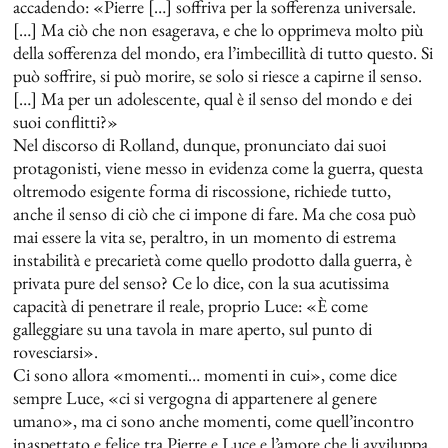
accadendo: «Pierre […] soffriva per la sofferenza universale.
[…] Ma ciò che non esagerava, e che lo opprimeva molto più
della sofferenza del mondo, era l’imbecillità di tutto questo. Si
può soffrire, si può morire, se solo si riesce a capirne il senso.
[…] Ma per un adolescente, qual è il senso del mondo e dei
suoi conflitti?»
Nel discorso di Rolland, dunque, pronunciato dai suoi
protagonisti, viene messo in evidenza come la guerra, questa
oltremodo esigente forma di riscossione, richiede tutto,
anche il senso di ciò che ci impone di fare. Ma che cosa può
mai essere la vita se, peraltro, in un momento di estrema
instabilità e precarietà come quello prodotto dalla guerra, è
privata pure del senso? Ce lo dice, con la sua acutissima
capacità di penetrare il reale, proprio Luce: «È come
galleggiare su una tavola in mare aperto, sul punto di
rovesciarsi».
Ci sono allora «momenti… momenti in cui», come dice
sempre Luce, «ci si vergogna di appartenere al genere
umano», ma ci sono anche momenti, come quell’incontro
inaspettato e felice tra Pierre e Luce e l’amore che li avviluppa,