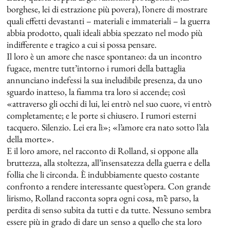
borghese, lei di estrazione più povera), l’onere di mostrare
quali effetti devastanti – materiali e immateriali – la guerra
abbia prodotto, quali ideali abbia spezzato nel modo più
indifferente e tragico a cui si possa pensare.
Il loro è un amore che nasce spontaneo: da un incontro
fugace, mentre tutt’intorno i rumori della battaglia
annunciano indefessi la sua ineludibile presenza, da uno
sguardo inatteso, la fiamma tra loro si accende; così
«attraverso gli occhi di lui, lei entrò nel suo cuore, vi entrò
completamente; e le porte si chiusero. I rumori esterni
tacquero. Silenzio. Lei era lì»; «l’amore era nato sotto l’ala
della morte».
E il loro amore, nel racconto di Rolland, si oppone alla
bruttezza, alla stoltezza, all’insensatezza della guerra e della
follia che li circonda. È indubbiamente questo costante
confronto a rendere interessante quest’opera. Con grande
lirismo, Rolland racconta sopra ogni cosa, m’è parso, la
perdita di senso subita da tutti e da tutte. Nessuno sembra
essere più in grado di dare un senso a quello che sta loro