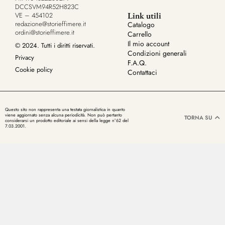
DCCSVM94R52H823C
Link utili
VE – 454102
redazione@storieffimere.it
Catalogo
ordini@storieffimere.it
Carrello
Il mio account
© 2024. Tutti i diritti riservati.
Condizioni generali
Privacy
F.A.Q.
Cookie policy
Contattaci
Questo sito non rappresenta una testata giornalistica in quanto
viene aggiornato senza alcuna periodicità. Non può pertanto
TORNA SU
considerarsi un prodotto editoriale ai sensi della legge n°62 del
7.03.2001.