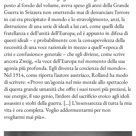
posto al fondo del volume, aveva speso gli anni della Grande
Guerra in Svizzera non smettendo mai di denunciare l’orrore
in cui era precipitato il mondo e lo stravolgimento, anzi, la
distruzione di una serie di ideali a lui cari, come quelli della
fratellanza e dell’unità dell’Europa; ed è appunto in difesa di
questi ideali – e probabilmente con la consapevolezza della
necessità di una voce razionale in mezzo a quell’«epoca di
crisi e confusione» generale – che egli diviene, come scrive
ancora Zweig, «la voce dell’Europa nel momento della sua
agonia più profonda. Egli diventa la coscienza del mondo».
Nel 1914, come riporta l’autore austriaco, Rolland ha modo
di scrivere: «Provo un’agonia nel mio morale allo spettacolo
di questa grande umanità che offre i suoi tesori più preziosi, le
sue energie, il suo genio, l’ardore del sacrificio eroico agli idoli
assassini e stolti della guerra. […] L’insensatezza di tutta la mia
vita è ora completa. Voglio addormentarmi per non
svegliarmi mai più».