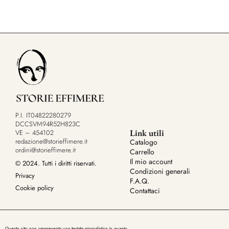
P.I. IT04822280279
DCCSVM94R52H823C
Link utili
VE – 454102
redazione@storieffimere.it
Catalogo
ordini@storieffimere.it
Carrello
Il mio account
© 2024. Tutti i diritti riservati.
Condizioni generali
Privacy
F.A.Q.
Cookie policy
Contattaci
Questo sito non rappresenta una testata giornalistica in quanto