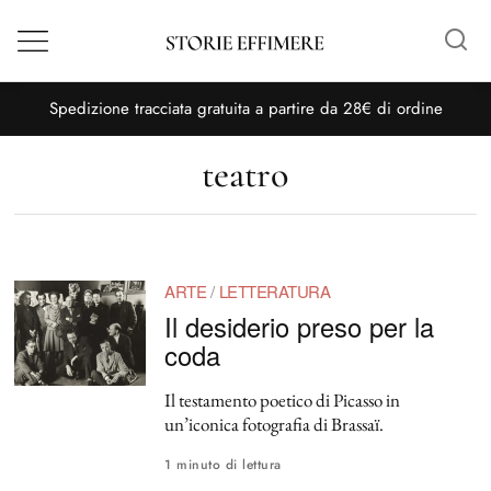
Menù
S
pedizione tracciata gratuita a partire da 28€ di ordine
teatro
ARTE
/
LETTERATURA
Il desiderio preso per la
coda
Il testamento poetico di Picasso in
un’iconica fotografia di Brassaï.
1 minuto di lettura