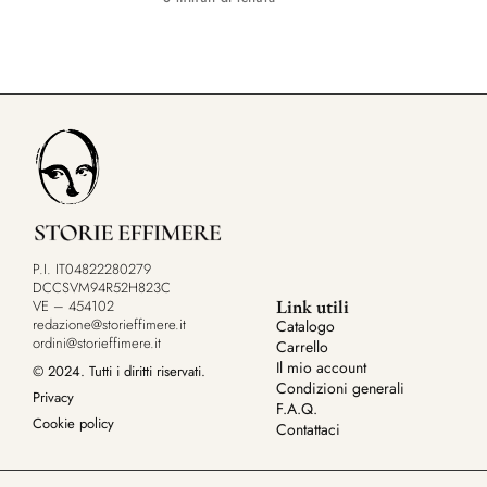
P.I. IT04822280279
DCCSVM94R52H823C
Link utili
VE – 454102
redazione@storieffimere.it
Catalogo
ordini@storieffimere.it
Carrello
Il mio account
© 2024. Tutti i diritti riservati.
Condizioni generali
Privacy
F.A.Q.
Cookie policy
Contattaci