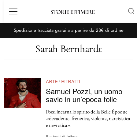
Menù
S
pedizione tracciata gratuita a partire da 28€ di ordine
Sarah Bernhardt
ARTE
/
RITRATTI
Samuel Pozzi, un uomo
savio in un’epoca folle
Pozzi incarna lo spirito della Belle Époque
«decadente, frenetica, violenta, narcisistica
e nevrotica».
8 minuti di lettura