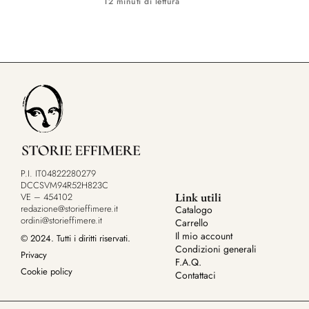
12 minuti di lettura
P.I. IT04822280279
DCCSVM94R52H823C
Link utili
VE – 454102
redazione@storieffimere.it
Catalogo
ordini@storieffimere.it
Carrello
Il mio account
© 2024. Tutti i diritti riservati.
Condizioni generali
Privacy
F.A.Q.
Cookie policy
Contattaci