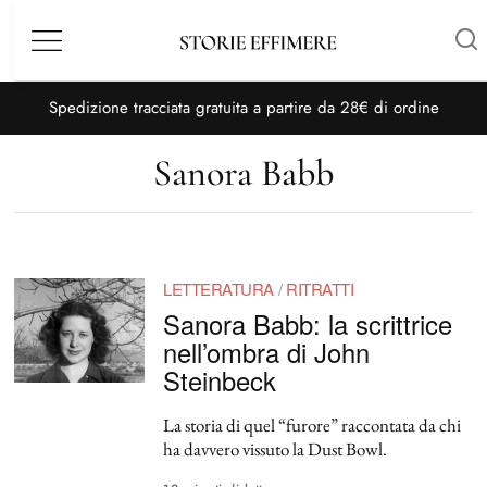
Menù
S
pedizione tracciata gratuita a partire da 28€ di ordine
Sanora Babb
LETTERATURA
/
RITRATTI
Sanora Babb: la scrittrice
nell’ombra di John
Steinbeck
La storia di quel “furore” raccontata da chi
ha davvero vissuto la Dust Bowl.