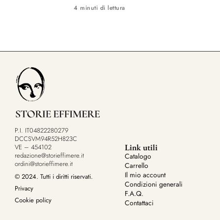
4 minuti di lettura
P.I. IT04822280279
DCCSVM94R52H823C
Link utili
VE – 454102
redazione@storieffimere.it
Catalogo
ordini@storieffimere.it
Carrello
Il mio account
© 2024. Tutti i diritti riservati.
Condizioni generali
Privacy
F.A.Q.
Cookie policy
Contattaci