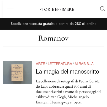
Menù
S
pedizione tracciata gratuita a partire da 28€ di ordine
Romanov
ARTE
/
LETTERATURA
/
MIRABIBLIA
La magia del manoscritto
La collezione di autografi di Pedro Corrêa
do Lago abbraccia quasi 900 anni di
documenti scritti a mano da personaggi del
calibro di van Gogh, Michelangelo,
Einstein, Hemingway e Joyce.