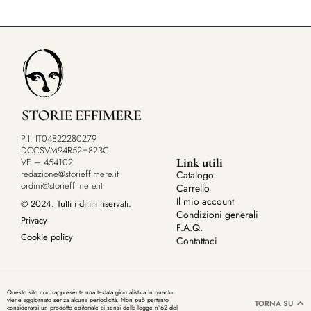
P.I. IT04822280279
DCCSVM94R52H823C
Link utili
VE – 454102
redazione@storieffimere.it
Catalogo
ordini@storieffimere.it
Carrello
Il mio account
© 2024. Tutti i diritti riservati.
Condizioni generali
Privacy
F.A.Q.
Cookie policy
Contattaci
Questo sito non rappresenta una testata giornalistica in quanto
viene aggiornato senza alcuna periodicità. Non può pertanto
TORNA SU
considerarsi un prodotto editoriale ai sensi della legge n°62 del