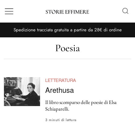
Menù
S
pedizione tracciata gratuita a partire da 28€ di ordine
Poesia
LETTERATURA
Arethusa
Il libro scomparso delle poesie di Elsa
Schiaparelli.
3 minuti di lettura