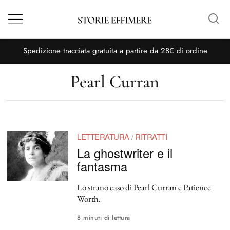
Menù
S
pedizione tracciata gratuita a partire da 28€ di ordine
Pearl Curran
LETTERATURA
/
RITRATTI
La ghostwriter e il
fantasma
Lo strano caso di Pearl Curran e Patience
Worth.
8 minuti di lettura