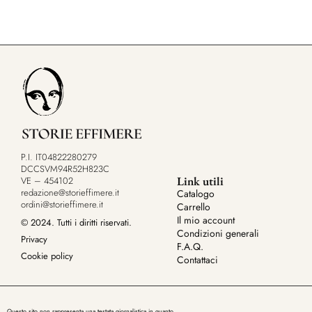
P.I. IT04822280279
DCCSVM94R52H823C
Link utili
VE – 454102
redazione@storieffimere.it
Catalogo
ordini@storieffimere.it
Carrello
Il mio account
© 2024. Tutti i diritti riservati.
Condizioni generali
Privacy
F.A.Q.
Cookie policy
Contattaci
Questo sito non rappresenta una testata giornalistica in quanto