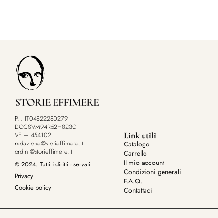
P.I. IT04822280279
DCCSVM94R52H823C
Link utili
VE – 454102
redazione@storieffimere.it
Catalogo
ordini@storieffimere.it
Carrello
Il mio account
© 2024. Tutti i diritti riservati.
Condizioni generali
Privacy
F.A.Q.
Cookie policy
Contattaci