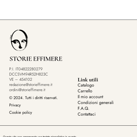
P.I. IT04822280279
DCCSVM94R52H823C
Link utili
VE – 454102
redazione@storieffimere.it
Catalogo
ordini@storieffimere.it
Carrello
Il mio account
© 2024. Tutti i diritti riservati.
Condizioni generali
Privacy
F.A.Q.
Cookie policy
Contattaci
Questo sito non rappresenta una testata giornalistica in quanto