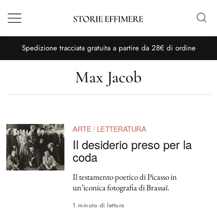
Menù
S
pedizione tracciata gratuita a partire da 28€ di ordine
Max Jacob
ARTE
/
LETTERATURA
Il desiderio preso per la
coda
Il testamento poetico di Picasso in
un’iconica fotografia di Brassaï.
1 minuto di lettura