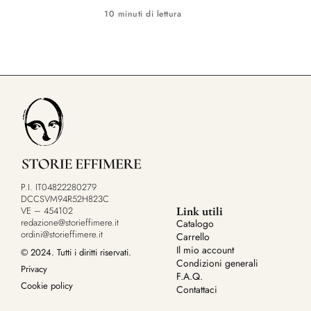
10 minuti di lettura
P.I. IT04822280279
DCCSVM94R52H823C
Link utili
VE – 454102
redazione@storieffimere.it
Catalogo
ordini@storieffimere.it
Carrello
Il mio account
© 2024. Tutti i diritti riservati.
Condizioni generali
Privacy
F.A.Q.
Cookie policy
Contattaci