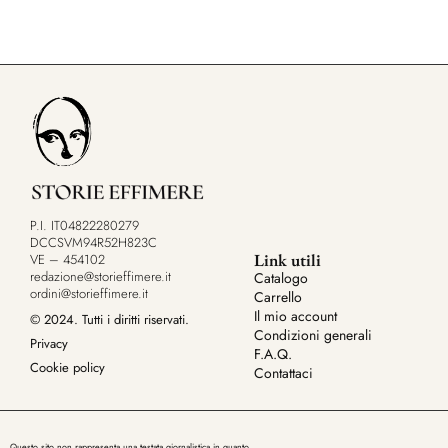
P.I. IT04822280279
DCCSVM94R52H823C
Link utili
VE – 454102
redazione@storieffimere.it
Catalogo
ordini@storieffimere.it
Carrello
Il mio account
© 2024. Tutti i diritti riservati.
Condizioni generali
Privacy
F.A.Q.
Cookie policy
Contattaci
Questo sito non rappresenta una testata giornalistica in quanto