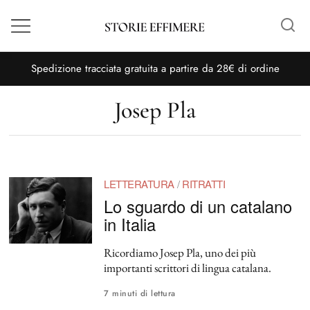
Menù
S
pedizione tracciata gratuita a partire da 28€ di ordine
Josep Pla
LETTERATURA
/
RITRATTI
Lo sguardo di un catalano
in Italia
Ricordiamo Josep Pla, uno dei più
importanti scrittori di lingua catalana.
7 minuti di lettura