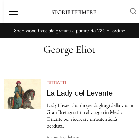
Menù
S
pedizione tracciata gratuita a partire da 28€ di ordine
George Eliot
RITRATTI
La Lady del Levante
Lady Hester Stanhope, dagli agi della vita in
Gran Bretagna fino al viaggio in Medio
Oriente per ricercare un’autenticità
perduta.
4 minuti di lettura