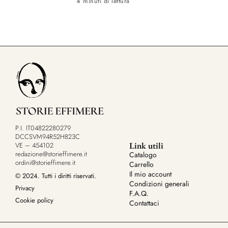
4 minuti di lettura
P.I. IT04822280279
DCCSVM94R52H823C
Link utili
VE – 454102
redazione@storieffimere.it
Catalogo
ordini@storieffimere.it
Carrello
Il mio account
© 2024. Tutti i diritti riservati.
Condizioni generali
Privacy
F.A.Q.
Cookie policy
Contattaci