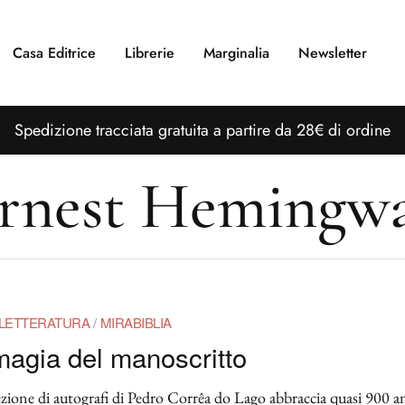
Casa Editrice
Librerie
Marginalia
Newsletter
S
pedizione tracciata gratuita a partire da 28€ di ordine
rnest Hemingw
LETTERATURA
/
MIRABIBLIA
magia del manoscritto
ezione di autografi di Pedro Corrêa do Lago abbraccia quasi 900 a