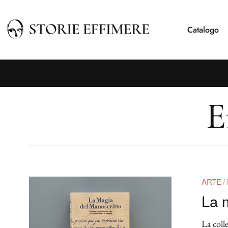
Catalogo
E
ARTE
/
La 
La coll