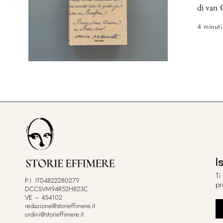
di van 
4 minuti
I
Ti
P.I. IT04822280279
pr
DCCSVM94R52H823C
VE – 454102
redazione@storieffimere.it
ordini@storieffimere.it