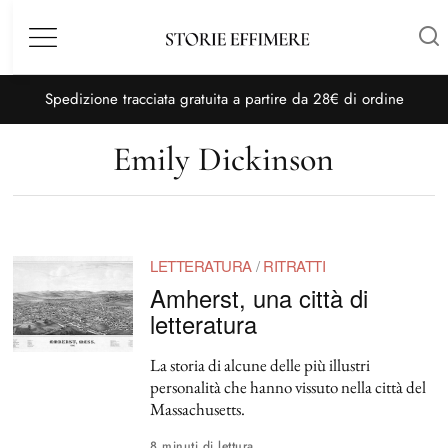
Menù
S
pedizione tracciata gratuita a partire da 28€ di ordine
Emily Dickinson
LETTERATURA
/
RITRATTI
Amherst, una città di
letteratura
La storia di alcune delle più illustri
personalità che hanno vissuto nella città del
Massachusetts.
8 minuti di lettura