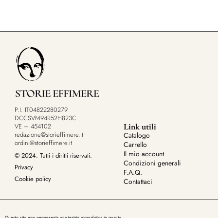
P.I. IT04822280279
DCCSVM94R52H823C
Link utili
VE – 454102
redazione@storieffimere.it
Catalogo
ordini@storieffimere.it
Carrello
Il mio account
© 2024. Tutti i diritti riservati.
Condizioni generali
Privacy
F.A.Q.
Cookie policy
Contattaci
Questo sito non rappresenta una testata giornalistica in quanto