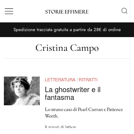
Menù
S
pedizione tracciata gratuita a partire da 28€ di ordine
Cristina Campo
LETTERATURA
/
RITRATTI
La ghostwriter e il
fantasma
Lo strano caso di Pearl Curran e Patience
Worth.
8 minuti di lettura