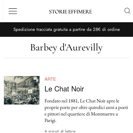
Menù
S
pedizione tracciata gratuita a partire da 28€ di ordine
Barbey d'Aurevilly
ARTE
Le Chat Noir
Fondato nel 1881, Le Chat Noir apre le
proprie porte per oltre quindici anni a poeti
e pittori nel quartiere di Montmartre a
Parigi.
4 minuti di lettura