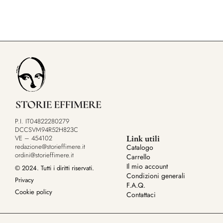
P.I. IT04822280279
DCCSVM94R52H823C
Link utili
VE – 454102
redazione@storieffimere.it
Catalogo
ordini@storieffimere.it
Carrello
Il mio account
© 2024. Tutti i diritti riservati.
Condizioni generali
Privacy
F.A.Q.
Cookie policy
Contattaci