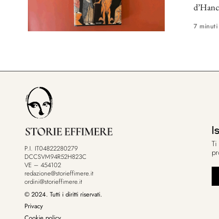
d’Hanca
7 minuti
I
Ti
P.I. IT04822280279
pr
DCCSVM94R52H823C
VE – 454102
redazione@storieffimere.it
ordini@storieffimere.it
© 2024. Tutti i diritti riservati.
Privacy
Cookie policy