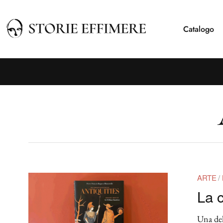
Catalogo
ARTE
/
La 
Una del