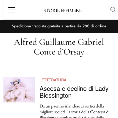
Menù
S
pedizione tracciata gratuita a partire da 28€ di ordine
Alfred Guillaume Gabriel
Conte d’Orsay
LETTERATURA
Ascesa e declino di Lady
Blessington
Da un paesino irlandese ai vertici della
migliore società, la storia della Contessa di
Blessington sembra quella di una delle