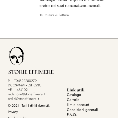
eroine dei suoi romanzi sentimentali.
10 minuti di lettura
P.I. IT04822280279
DCCSVM94R52H823C
Link utili
VE – 454102
redazione@storieffimere.it
Catalogo
ordini@storieffimere.it
Carrello
Il mio account
© 2024. Tutti i diritti riservati.
Condizioni generali
Privacy
F.A.Q.