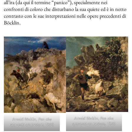
all’ira (da qui il termine “panico”), specialmente nei
confronti di coloro che disturbano la sua quiete ed è in netto
contrasto con le sue interpretazioni nelle opere precedenti di
Böcklin.
Arnold Böcklin,
Pan che
Arnold Böcklin,
Pan che
spaventa un pastore
, 1860
spaventa un pastore
, 1860