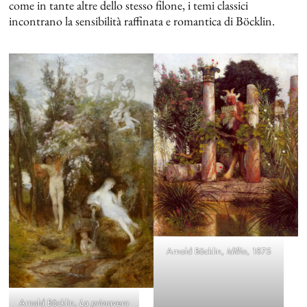
come in tante altre dello stesso filone, i temi classici
incontrano la sensibilità raffinata e romantica di Böcklin.
Arnold Böcklin,
Idillio
, 1875
Arnold Böcklin,
La primavera