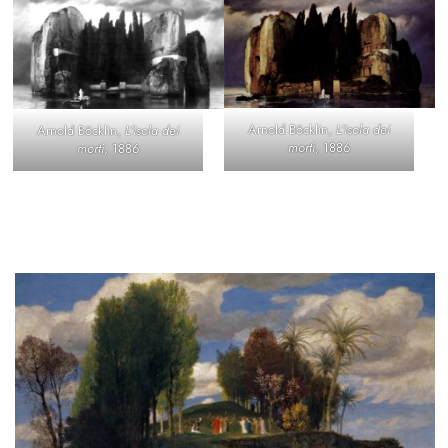
Arnold Böcklin,
L’isola dei
Arnold Böcklin,
L’isola dei
morti
, 1886
morti
, 1886