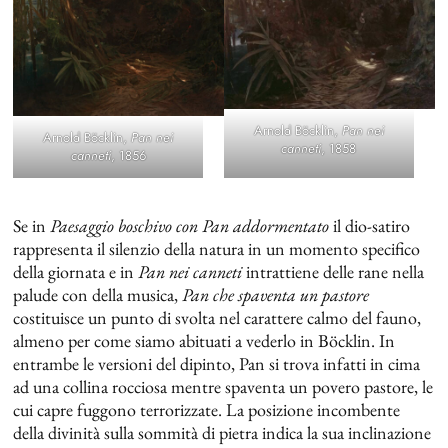
Arnold Böcklin,
Pan nei
Arnold Böcklin,
Pan nei
canneti
, 1858
canneti
, 1856
Se in
Paesaggio boschivo con Pan addormentato
il dio-satiro
rappresenta il silenzio della natura in un momento specifico
della giornata e in
Pan nei canneti
intrattiene delle rane nella
palude con della musica,
Pan che spaventa un pastore
costituisce un punto di svolta nel carattere calmo del fauno,
almeno per come siamo abituati a vederlo in Böcklin. In
entrambe le versioni del dipinto, Pan si trova infatti in cima
ad una collina rocciosa mentre spaventa un povero pastore, le
cui capre fuggono terrorizzate. La posizione incombente
della divinità sulla sommità di pietra indica la sua inclinazione