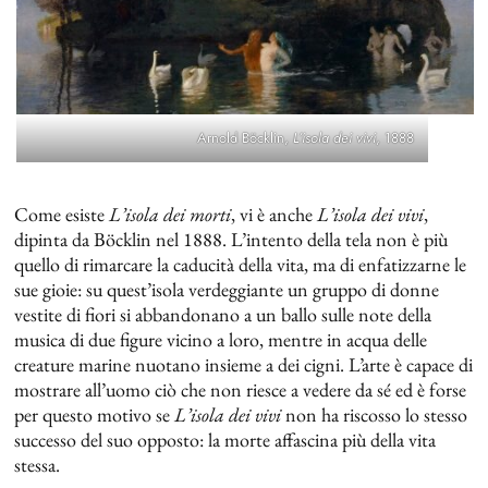
Arnold Böcklin,
L’isola dei vivi
, 1888
Come esiste
L’isola dei morti
, vi è anche
L’isola dei vivi
,
dipinta da Böcklin nel 1888. L’intento della tela non è più
quello di rimarcare la caducità della vita, ma di enfatizzarne le
sue gioie: su quest’isola verdeggiante un gruppo di donne
vestite di fiori si abbandonano a un ballo sulle note della
musica di due figure vicino a loro, mentre in acqua delle
creature marine nuotano insieme a dei cigni. L’arte è capace di
mostrare all’uomo ciò che non riesce a vedere da sé ed è forse
per questo motivo se
L’isola dei vivi
non ha riscosso lo stesso
successo del suo opposto: la morte affascina più della vita
stessa.