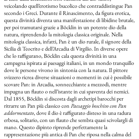
veicolando quell’erotismo bucolico che contraddistingue Pan
secondo i Greci. Durante il Rinascimento, da figura erotica,
questa divinità diventa una manifestazione di libidine brutale,
per poi tramutarsi grazie a Böcklin in un potente dio della
natura, riprendendo la mitologia classica originale. Nella
mitologia classica, infatti, Pan è un dio rurale, il signore della
Sicilia di Teocrito e dell’Arcadia di Virgilio. In diverse opere
che lo raffigurano, Böcklin cala questa divinità in una
campagna ispirata ai paesaggi italiani, in un mondo tranquillo
dove le persone vivono in sintonia con la natura. Il pittore
svizzero ricrea diverse situazioni o momenti in cui è possibile
scovare Pan: in Arcadia, sonnecchiante a mezzodì, mentre
impugna un flauto o nell’istante in cui spaventa dei nemici.
Dal 1855, Böcklin si discosta dagli archetipi barocchi per
ritrarre un Pan più classico con
Paesaggio boschivo con Pan
addormentato
, dove il dio è raffigurato disteso in una radura
erbosa, solitario, con un flauto che sembra quasi scivolargli di
mano. Questo dipinto riprende perfettamente la
rappresentazione più antica di Pan che riposa nella calma del