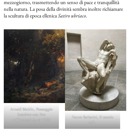
mezzogiorno, trasmettendo un senso di pace e tranquillità
nella natura. La posa della divinità sembra inoltre richiamare
la scultura di epoca ellenica
Satiro ubriaco
.
Arnold Böcklin,
Paesaggio
boschivo con Pan
Fauno Barberini, III secolo
addormentato
, ca 1855
a.C.