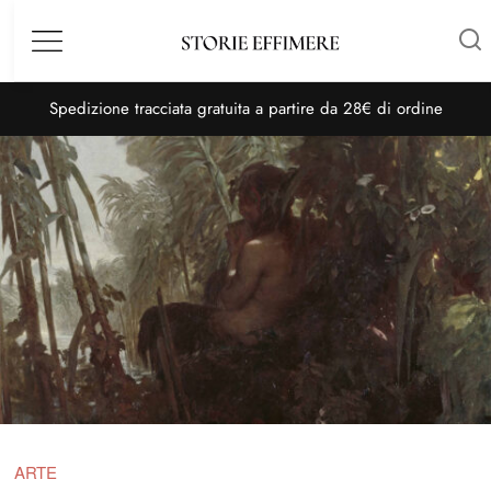
Menù
S
pedizione tracciata gratuita a partire da 28€ di ordine
ARTE