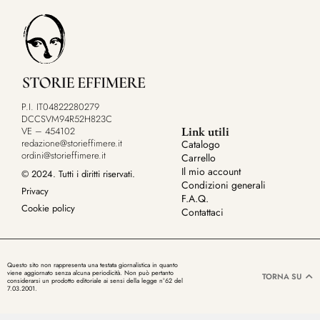
P.I. IT04822280279
DCCSVM94R52H823C
Link utili
VE – 454102
redazione@storieffimere.it
Catalogo
ordini@storieffimere.it
Carrello
Il mio account
© 2024. Tutti i diritti riservati.
Condizioni generali
Privacy
F.A.Q.
Cookie policy
Contattaci
Questo sito non rappresenta una testata giornalistica in quanto
viene aggiornato senza alcuna periodicità. Non può pertanto
TORNA SU
considerarsi un prodotto editoriale ai sensi della legge n°62 del
7.03.2001.