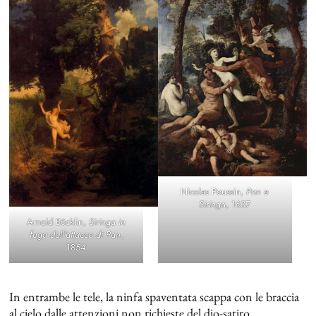
Nicolas Poussin,
Pan e
Siringa
, 1637
Arnold Böcklin,
Siringa in
fuga dall’attacco di Pan
,
1854
In entrambe le tele, la ninfa spaventata scappa con le braccia
al cielo dalle attenzioni non richieste del dio-satiro,