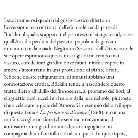
I suoi numerosi quadri dal gusto classico riflettono
l’avversione nei confronti dell’età moderna da parte di
Böcklin, il quale, scappato nel pittoresco e letargico sud, ricrea
quell’Arcadia perduta del passato, popolata da giovani
innamorati e da naiadi. Negli anni Sessanta dell’Ottocento, le
sue opere esprimono questa nostalgia di un tempo mai
vissuto, con delicati giardini dove fauni, ninfe e coppie in
amore s’incontrano in una profusione di piante e fiori.
Sebbene queste raffigurazioni di amanti abbiano una
connotazione erotica, Böcklin tende a nascondere questo
tratto dietro all’idillio dell’innocenza, al profumo dei fiori, al
cinguettio degli uccelli e al calore della luce del sole, piuttosto
che a celebrare le gioie dell’Amore. Un esempio dello sviluppo
di questo tema è
La primavera d’amore
(1868) in cui una
ninfa raccoglie un fiore (che sembra intenzionata ad
annusare) in un giardino muschioso e rigoglioso, in
compagnia di un fanciullo e di alcuni putti. In quest’opera,