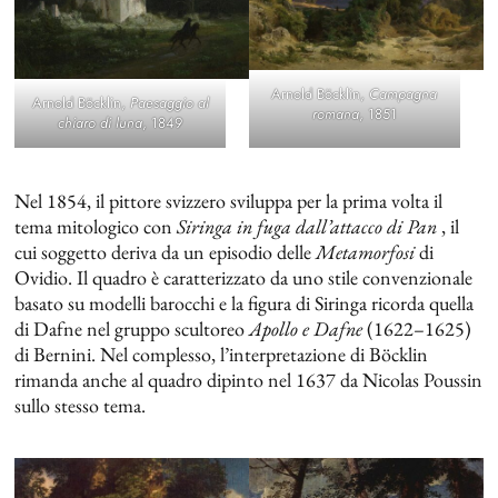
Arnold Böcklin,
Campagna
Arnold Böcklin,
Paesaggio al
romana
, 1851
chiaro di luna
, 1849
Nel 1854, il pittore svizzero sviluppa per la prima volta il
tema mitologico con
Siringa in fuga dall’attacco di Pan
, il
cui soggetto deriva da un episodio delle
Metamorfosi
di
Ovidio. Il quadro è caratterizzato da uno stile convenzionale
basato su modelli barocchi e la figura di Siringa ricorda quella
di Dafne nel gruppo scultoreo
Apollo e Dafne
(1622–1625)
di Bernini. Nel complesso, l’interpretazione di Böcklin
rimanda anche al quadro dipinto nel 1637 da Nicolas Poussin
sullo stesso tema.