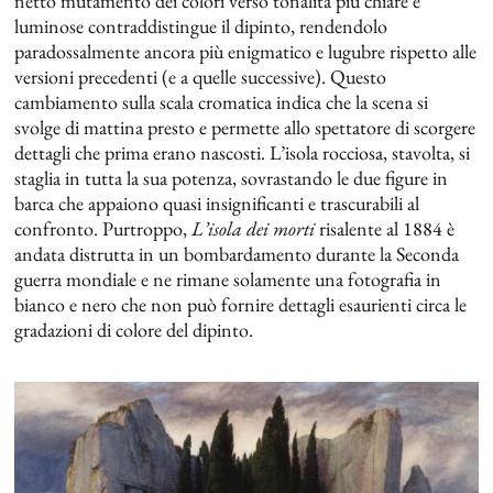
netto mutamento dei colori verso tonalità più chiare e
luminose contraddistingue il dipinto, rendendolo
paradossalmente ancora più enigmatico e lugubre rispetto alle
versioni precedenti (e a quelle successive). Questo
cambiamento sulla scala cromatica indica che la scena si
svolge di mattina presto e permette allo spettatore di scorgere
dettagli che prima erano nascosti. L’isola rocciosa, stavolta, si
staglia in tutta la sua potenza, sovrastando le due figure in
barca che appaiono quasi insignificanti e trascurabili al
confronto. Purtroppo,
L’isola dei morti
risalente al 1884 è
andata distrutta in un bombardamento durante la Seconda
guerra mondiale e ne rimane solamente una fotografia in
bianco e nero che non può fornire dettagli esaurienti circa le
gradazioni di colore del dipinto.